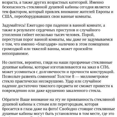
возраста, а также других возрастных категорий. Именно
безопасность стеклянной душевой кабины сегодня является
тем фактором, который привлек внимание жителей Европы и
США, переоборудовавших свои ванные комнаты.
Задумайтесь! Ежегодно при падении в ванной комнате, а
также в результате сердечных приступов и случайного
утопления гибнет несколько тысяч человек. Порой,
переступая порог ванной комнаты, мы даже не задумываемся
о том, что именно «благодаря» наличию в этом помещении
громоздкой или тяжелой ванны, может произойти
непоправимое.
Но скептик, вероятно, глядя на наши прозрачные стеклянные
душевые кабины, которые изготавливаются на заказ в СПб,
может усомниться с долговечности и прочности конструкций.
Позвольте развеять сомнения! Толстое 8 — миллиметровое
стекло практически несокрушимо. Удар или случайное
падение достаточно тяжелого предмета не сможет привести к
повреждению или даже крушению закаленного стекла.
Обратите Ваше внимание на эту не привязанность стеклянной
душевой кабины к стенам или перегородкам, которая
бросается в глаза даже на фото! Свободно стоящие стеклянные
душевые кабины могут быть установлены в том месте, где это