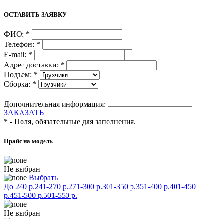
ОСТАВИТЬ ЗАЯВКУ
ФИО:
*
Телефон:
*
E-mail:
*
Адрес доставки:
*
Подъем:
*
Сборка:
*
Дополнительная информация:
ЗАКАЗАТЬ
*
- Поля, обязательные для заполнения.
Прайс на модель
Не выбран
Выбрать
До 240 р.
241-270 р.
271-300 р.
301-350 р.
351-400 р.
401-450
р.
451-500 р.
501-550 р.
Не выбран